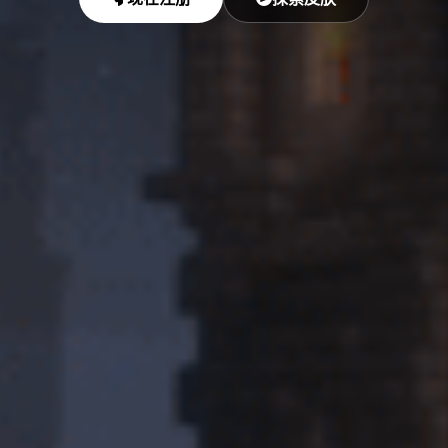
的
Minecraft
皮
肤
站，
提
供
我
的
世
界
皮
肤
下
载。