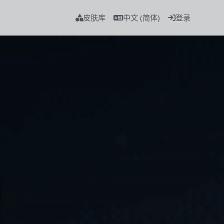
皮肤库
中文 (简体)
登录