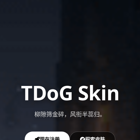
TDoG Skin
柳隙筛金碎，风衔半蕊归。
-
最
好
现在注册
探索皮肤