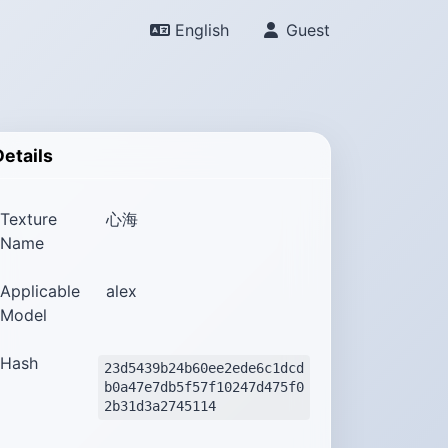
English
Guest
Details
Texture
心海
Name
Applicable
alex
Model
Hash
23d5439b24b60ee2ede6c1dcd
b0a47e7db5f57f10247d475f0
2b31d3a2745114