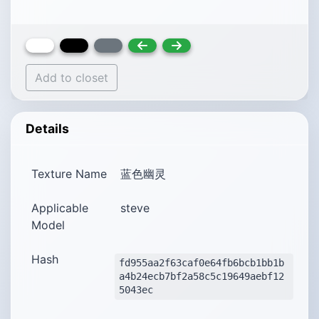
Add to closet
Details
Texture Name
蓝色幽灵
Applicable
steve
Model
Hash
fd955aa2f63caf0e64fb6bcb1bb1b
a4b24ecb7bf2a58c5c19649aebf12
5043ec